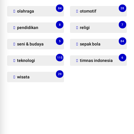
84
28
olahraga
otomotif
8
7
pendidikan
religi
5
84
seni & budaya
sepak bola
115
6
teknologi
timnas indonesia
29
wisata