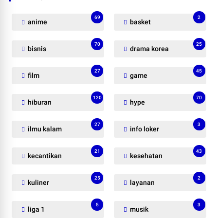
69
2
anime
basket
70
25
bisnis
drama korea
27
45
film
game
120
70
hiburan
hype
27
3
ilmu kalam
info loker
21
43
kecantikan
kesehatan
25
2
kuliner
layanan
5
3
liga 1
musik