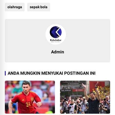
olahraga
sepak bola
Admin
ANDA MUNGKIN MENYUKAI POSTINGAN INI