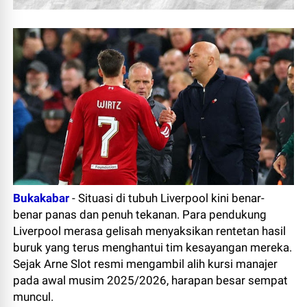
Bukakabar
-
Situasi di tubuh Liverpool kini benar-
benar panas dan penuh tekanan. Para pendukung
Liverpool merasa gelisah menyaksikan rentetan hasil
buruk yang terus menghantui tim kesayangan mereka.
Sejak Arne Slot resmi mengambil alih kursi manajer
pada awal musim 2025/2026, harapan besar sempat
muncul.