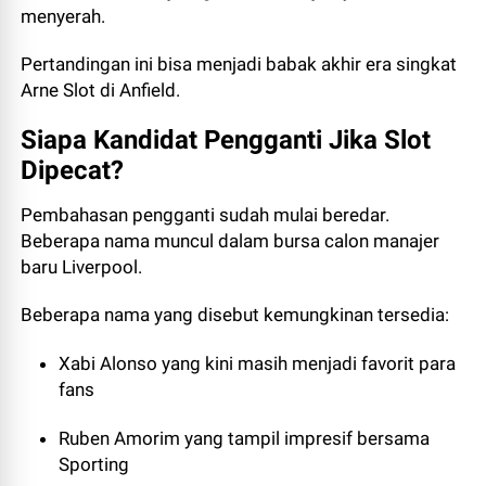
menyerah.
Pertandingan ini bisa menjadi babak akhir era singkat
Arne Slot di Anfield.
Siapa Kandidat Pengganti Jika Slot
Dipecat?
Pembahasan pengganti sudah mulai beredar.
Beberapa nama muncul dalam bursa calon manajer
baru Liverpool.
Beberapa nama yang disebut kemungkinan tersedia:
Xabi Alonso yang kini masih menjadi favorit para
fans
Ruben Amorim yang tampil impresif bersama
Sporting