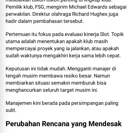
Pemilik klub, FSG, mengirim Michael Edwards sebagai
perwakilan. Direktur olahraga Richard Hughes juga
hadir dalam pembahasan tersebut.
Pertemuan itu fokus pada evaluasi kinerja Slot. Topik
utama adalah menentukan apakah klub masih
mempercayai proyek yang ia jalankan, atau apakah
sudah waktunya mengakhiri kerja sama lebih cepat.
Keputusan ini tidak mudah. Mengganti manajer di
tengah musim membawa resiko besar. Namun
membiarkan situasi semakin memburuk bisa
menghancurkan seluruh target musim ini.
Manajemen kini berada pada persimpangan paling
sulit.
Perubahan Rencana yang Mendesak