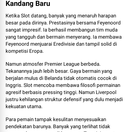
Kandang Baru
Ketika Slot datang, banyak yang menaruh harapan
besar pada dirinya. Prestasinya bersama Feyenoord
sangat impresif. Ia berhasil membangun tim muda
yang tangguh dan bermain menyerang. Ia membawa
Feyenoord menjuarai Eredivisie dan tampil solid di
kompetisi Eropa.
Namun atmosfer Premier League berbeda.
Tekanannya jauh lebih besar. Gaya bermain yang
berjalan mulus di Belanda tidak otomatis cocok di
Inggris. Slot mencoba membawa filosofi permainan
agresif berbasis pressing tinggi. Namun Liverpool
justru kehilangan struktur defensif yang dulu menjadi
kekuatan utama.
Para pemain tampak kesulitan menyesuaikan
pendekatan barunya. Banyak yang terlihat tidak