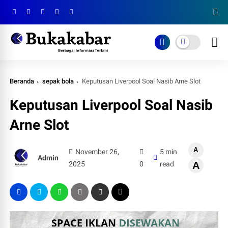
Beranda
sepak bola
Keputusan Liverpool Soal Nasib Arne Slot
Keputusan Liverpool Soal Nasib
Arne Slot
A
November 26,
5 min
Admin
2025
0
read
A