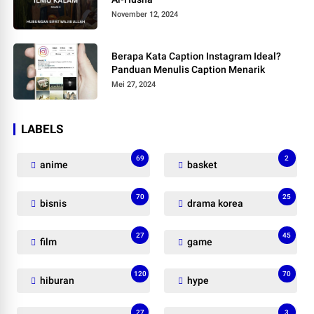
November 12, 2024
Berapa Kata Caption Instagram Ideal?
Panduan Menulis Caption Menarik
Mei 27, 2024
LABELS
69
2
anime
basket
70
25
bisnis
drama korea
27
45
film
game
120
70
hiburan
hype
27
3