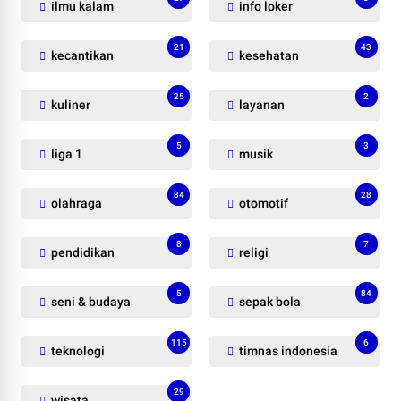
ilmu kalam
info loker
21
43
kecantikan
kesehatan
25
2
kuliner
layanan
5
3
liga 1
musik
84
28
olahraga
otomotif
8
7
pendidikan
religi
5
84
seni & budaya
sepak bola
115
6
teknologi
timnas indonesia
29
wisata