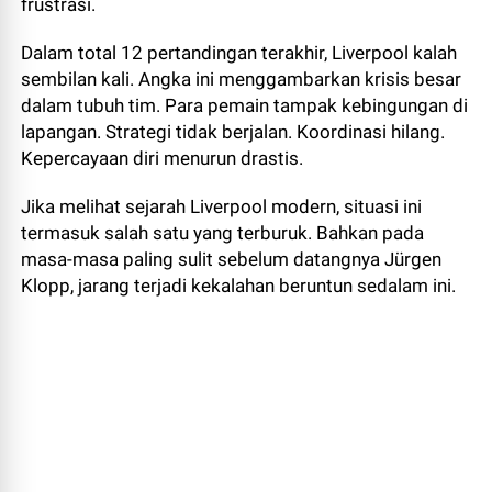
frustrasi.
Dalam total 12 pertandingan terakhir, Liverpool kalah
sembilan kali. Angka ini menggambarkan krisis besar
dalam tubuh tim. Para pemain tampak kebingungan di
lapangan. Strategi tidak berjalan. Koordinasi hilang.
Kepercayaan diri menurun drastis.
Jika melihat sejarah Liverpool modern, situasi ini
termasuk salah satu yang terburuk. Bahkan pada
masa-masa paling sulit sebelum datangnya Jürgen
Klopp, jarang terjadi kekalahan beruntun sedalam ini.